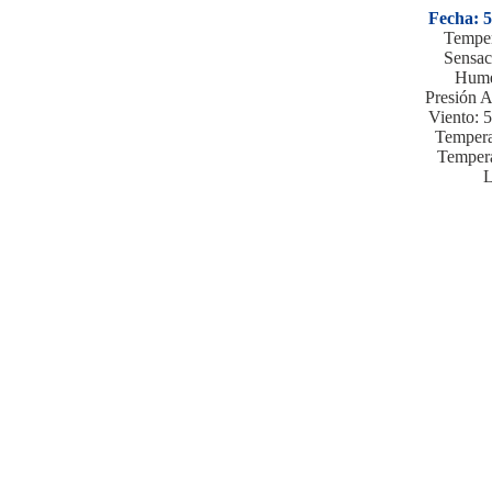
Fecha: 5
Temper
Sensac
Hume
Presión A
Viento: 
Tempera
Tempera
L