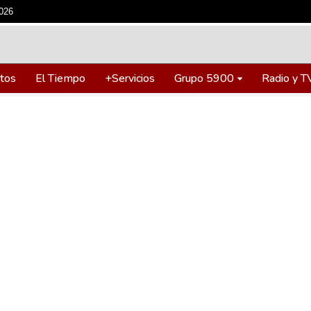
2026
tos
El Tiempo
+Servicios
Grupo 5900
Radio y T