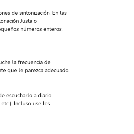
ones de sintonización. En las
tonación Justa o
pequeños números enteros,
uche la frecuencia de
ente que le parezca adecuado.
e escucharlo a diario
etc.). Incluso use los