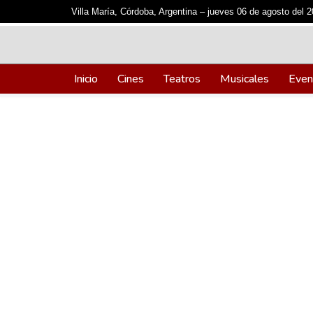
Villa María, Córdoba, Argentina –
jueves 06 de agosto del 
Ir
al
contenido
Inicio
Cines
Teatros
Musicales
Even