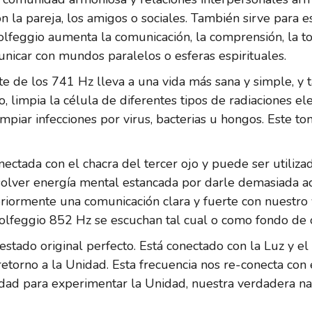
n la pareja, los amigos o sociales. También sirve para e
olfeggio aumenta la comunicación, la comprensión, la to
icar con mundos paralelos o esferas espirituales.
nte de los 741 Hz lleva a una vida más sana y simple, y 
o, limpia la célula de diferentes tipos de radiaciones el
mpiar infecciones por virus, bacterias u hongos. Este to
ctada con el chacra del tercer ojo y puede ser utiliza
disolver energía mental estancada por darle demasiada a
iormente una comunicación clara y fuerte con nuestro y
 Solfeggio 852 Hz se escuchan tal cual o como fondo de 
estado original perfecto. Está conectado con la Luz y el
etorno a la Unidad. Esta frecuencia nos re-conecta con e
idad para experimentar la Unidad, nuestra verdadera na