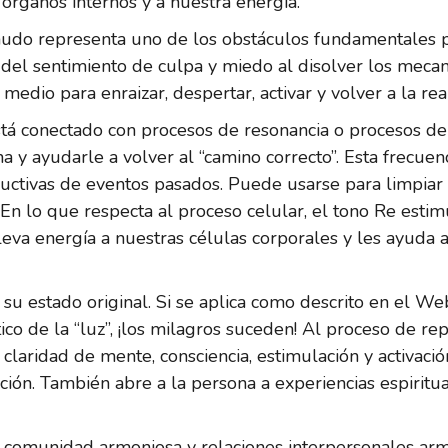
órganos internos y a nuestra energía.
udo representa uno de los obstáculos fundamentales par
 del sentimiento de culpa y miedo al disolver los meca
dio para enraizar, despertar, activar y volver a la rea
está conectado con procesos de resonancia o procesos de
a y ayudarle a volver al “camino correcto”. Esta frecuen
tructivas de eventos pasados. Puede usarse para limpiar
 En lo que respecta al proceso celular, el tono Re estim
va energía a nuestras células corporales y les ayuda a 
 estado original. Si se aplica como descrito en el Webs
co de la “luz”, ¡los milagros suceden! Al proceso de r
 claridad de mente, consciencia, estimulación y activació
ación. También abre a la persona a experiencias espiritu
a comunidad armoniosa y relaciones interpersonales arm