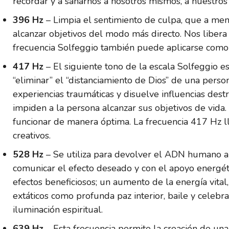
recordar y a sanarnos a nosotros mismos, a nuestros 
396 Hz
– Limpia el sentimiento de culpa, que a men
alcanzar objetivos del modo más directo. Nos libera
frecuencia Solfeggio también puede aplicarse como me
417 Hz
– El siguiente tono de la escala Solfeggio 
“eliminar” el “distanciamiento de Dios” de una person
experiencias traumáticas y disuelve influencias des
impiden a la persona alcanzar sus objetivos de vida.
funcionar de manera óptima. La frecuencia 417 Hz lle
creativos.
528 Hz
– Se utiliza para devolver el ADN humano a su
comunicar el efecto deseado y con el apoyo energéti
efectos beneficiosos; un aumento de la energía vital,
extáticos como profunda paz interior, baile y celebr
iluminación espiritual.
639 Hz
– Esta frecuencia permite la creación de un