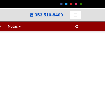
353 510-8400
V
Notas