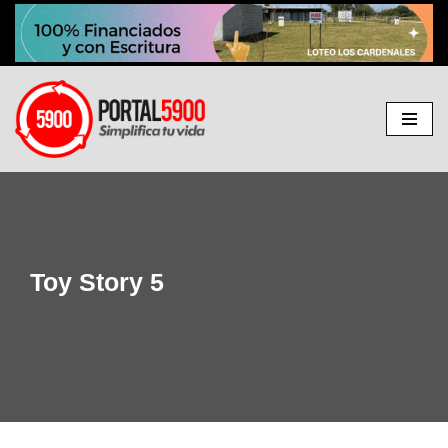
Ir
al
contenido
Toy Story 5