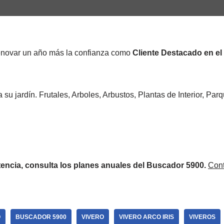
enovar un año más la confianza como
Cliente Destacado en e
 su jardín. Frutales, Arboles, Arbustos, Plantas de Interior, Pa
encia, consulta los planes anuales del Buscador 5900.
Cont
O
BUSCADOR 5900
VIVERO
VIVERO ARCO IRIS
VIVEROS