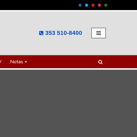
353 510-8400
V
Notas