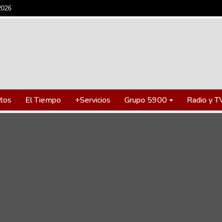
2026
tos
El Tiempo
+Servicios
Grupo 5900
Radio y T